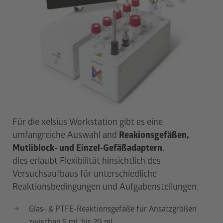
APPLIKATION NOTES
PRAXISBEISPIELE
NEVOLAB
ANALYTICA 26
ÜBER UNS
DOWNLOADS
KONTAKT
DE
EN
Für die xelsius Workstation gibt es eine
umfangreiche Auswahl and
Reakionsgefäßen,
Mutliblock- und Einzel-Gefäßadaptern
,
dies erlaubt Flexibilität hinsichtlich des
Versuchsaufbaus für unterschiedliche
Reaktionsbedingungen und Aufgabenstellungen:
Glas- & PTFE-Reaktionsgefäße für Ansatzgrößen
zwischen 5 mL bis 20 mL