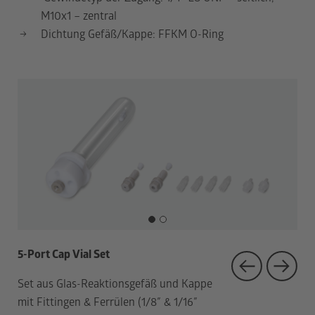
M10x1 – zentral
Dichtung Gefäß/Kappe: FFKM O-Ring
1
2
5-Port Cap Vial Set
5-P
Set aus Glas-Reaktionsgefäß und Kappe
Kom
mit Fittingen & Ferrülen (1/8″ & 1/16″
ver