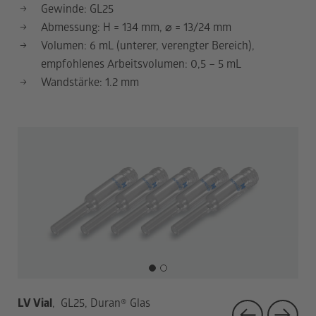
Gewinde: GL25
Abmessung: H = 134 mm,
⌀
= 13/24 mm
Volumen: 6 mL (unterer, verengter Bereich),
empfohlenes Arbeitsvolumen: 0,5 – 5 mL
Wandstärke: 1.2 mm
1
2
LV Vial
, GL25, Duran
®
Glas
LV 