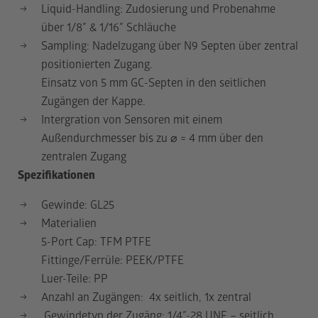
Liquid-Handling: Zudosierung und Probenahme
über 1/8″ & 1/16″ Schläuche
Sampling: Nadelzugang über N9 Septen über zentral
positionierten Zugang.
Einsatz von 5 mm GC-Septen in den seitlichen
Zugängen der Kappe.
Intergration von Sensoren mit einem
Außendurchmesser bis zu
⌀
= 4 mm über den
zentralen Zugang
Spezifikationen
Gewinde: GL25
Materialien
5-Port Cap: TFM PTFE
Fittinge/Ferrüle: PEEK/PTFE
Luer-Teile: PP
Anzahl an Zugängen: 4x seitlich, 1x zentral
Gewindetyp der Zugäng: 1/4″-28 UNF – seitlich,