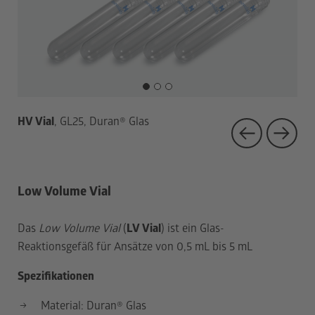
1
2
3
HV Vial
, GL25, Duran
®
Glas
HV 
GL2
mag
Low Volume Vial
Das
Low Volume Vial
(
LV Vial
) ist ein Glas-
Reaktionsgefäß für Ansätze von 0,5 mL bis 5 mL
Spezifikationen
Material: Duran
®
Glas