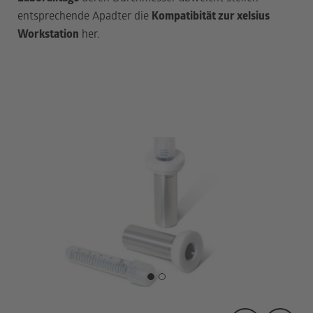
entsprechende Apadter die
Kompatibität zur xelsius
Workstation
her.
1
2