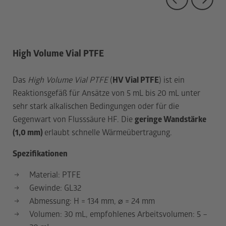
GL2
mag
Red
High Volume Vial PTFE
Das
High Volume Vial PTFE
(
HV Vial PTFE
) ist ein
Reaktionsgefäß für Ansätze von 5 mL bis 20 mL unter
sehr stark alkalischen Bedingungen oder für die
Gegenwart von Flusssäure HF. Die
geringe Wandstärke
(1,0 mm)
erlaubt schnelle Wärmeübertragung.
Spezifikationen
Material: PTFE
Gewinde: GL32
Abmessung: H = 134 mm,
⌀
= 24 mm
Volumen: 30 mL, empfohlenes Arbeitsvolumen: 5 –