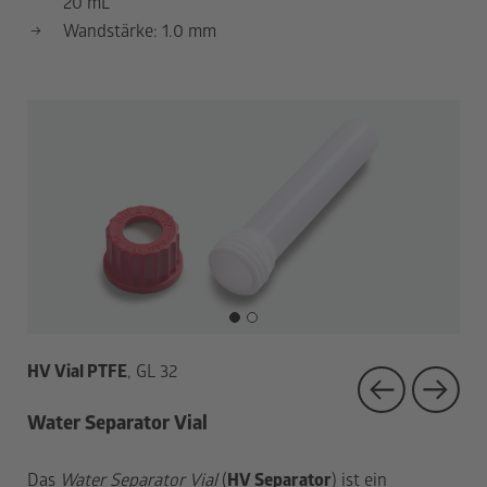
20 mL
Wandstärke: 1.0 mm
1
2
HV Vial PTFE
, GL 32
HV 
Water Separator Vial
Das
Water Separator Vial
(
HV Separator
) ist ein