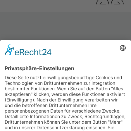
nevoLAB GmbH
Am Gehrenbach 8
DE 88167 Maierhöfen