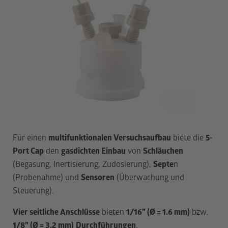
Für einen
multifunktionalen Versuchsaufbau
biete die
5-
Port Cap
den
gasdichten Einbau
von
Schläuchen
(Begasung, Inertisierung, Zudosierung),
Septe
n
(Probenahme) und
Sensoren
(Überwachung und
Steuerung).
Vier seitliche Anschlüsse
bieten
1/16” (Ø = 1.6 mm)
bzw.
1/8” (Ø = 3.2 mm)
Durchführungen
.