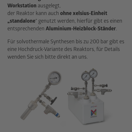
APPLIKATION NOTES
Workstation
ausgelegt,
PRAXISBEISPIELE
der Reaktor kann auch
ohne xelsius-Einheit
„standalone
“ genutzt werden, hierfür gibt es einen
NEVOLAB
entsprechenden
Aluminium-Heizblock-Ständer
.
ANALYTICA 26
ÜBER UNS
Für solvothermale Synthesen bis zu 200 bar gibt es
DOWNLOADS
eine Hochdruck-Variante des Reaktors, für Details
KONTAKT
wenden Sie sich bitte direkt an uns.
DE
EN