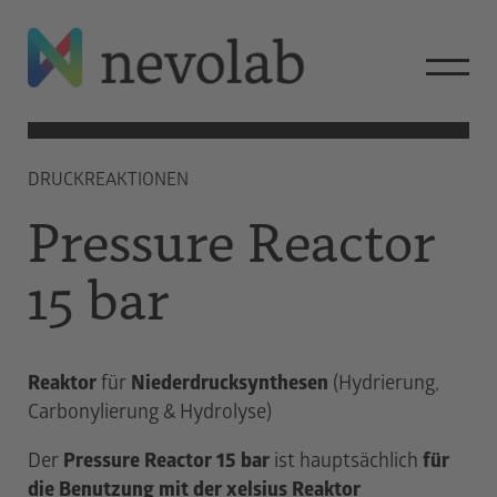
XELSIUS WORKSTATION
REAKTOR
DRUCKREAKTIONEN
STEUERUNG
Pressure Reactor
ZUBEHÖR
15 bar
XELSIUS ADD-ONS
SYNTHESE & SCREENING
DRUCKREAKTIONEN
NEU
PHOTOCHEMIE
Reaktor
für
Niederdrucksynthesen
(Hydrierung,
NEU
ELEKTROCHEMIE
Carbonylierung & Hydrolyse)
NEU
RÜHRUNG
Der
Pressure Reactor 15 bar
ist hauptsächlich
für
KNOW HOW
die Benutzung mit der xelsius Reaktor