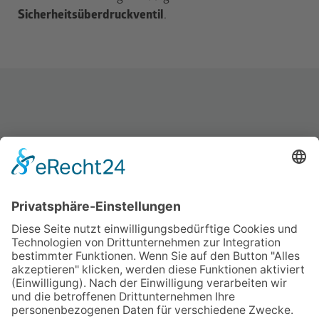
Sicherheitsüberdruckventil
.
nevoLAB GmbH
Am Gehrenbach 8